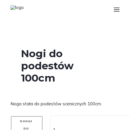
Home
Strona główna
Scenotechnika
Nogi do podestów 100cm
O nas
Nogi do
Oferta
podestów
Kontakt
100cm
Wyszukiwanie
Login / Register
Koszyk
Noga stała do podestów scenicznych 100cm.
DODAJ 
DO 