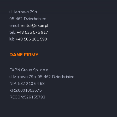
ul. Majowa 79a,
05-462 Dziechciniec
email:
rental@expn.pl
tel.:
+48 535 575 917
lub
+48 506 161 590
DANE FIRMY
EXPN Group Sp. z o.o.
ul.Majowa 79a, 05-462 Dziechciniec
NIP: 532 210 64 68
KRS:0001053675
REGON:526155793