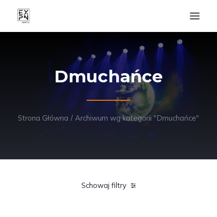
Home
Dmuchańce
O nas
Oferta
Kontakt
Strona Główna
Archiwum wg kategorii "Dmuchańce"
Wyszukiwanie
Login / Register
Koszyk
Schowaj filtry