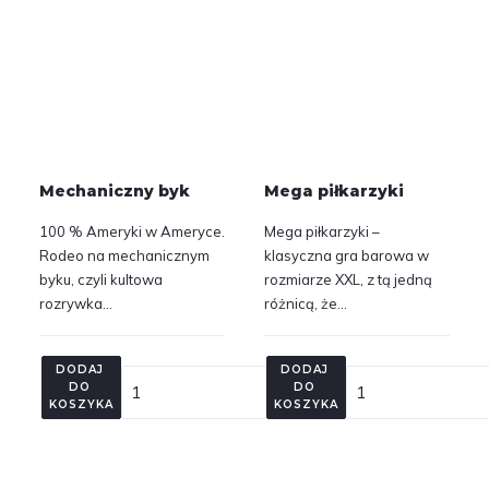
Mechaniczny byk
Mega piłkarzyki
100 % Ameryki w Ameryce.
Mega piłkarzyki –
Rodeo na mechanicznym
klasyczna gra barowa w
byku, czyli kultowa
rozmiarze XXL, z tą jedną
rozrywka…
różnicą, że…
DODAJ 
DODAJ 
DO 
DO 
KOSZYKA
KOSZYKA