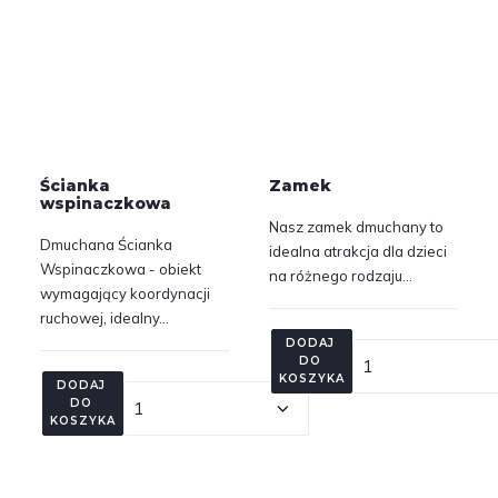
Ścianka
Zamek
wspinaczkowa
Nasz zamek dmuchany to
Dmuchana Ścianka
idealna atrakcja dla dzieci
Wspinaczkowa - obiekt
na różnego rodzaju…
wymagający koordynacji
ruchowej, idealny…
DODAJ 
DO 
KOSZYKA
DODAJ 
DO 
KOSZYKA