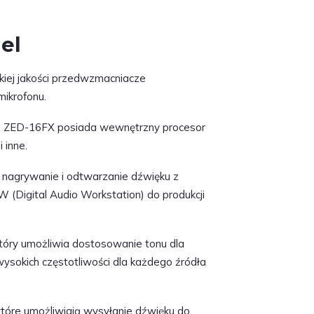
el
iej jakości przedwzmacniacze
mikrofonu.
. ZED-16FX posiada wewnętrzny procesor
 inne.
 nagrywanie i odtwarzanie dźwięku z
(Digital Audio Workstation) do produkcji
tóry umożliwia dostosowanie tonu dla
 wysokich częstotliwości dla każdego źródła
które umożliwiają wysyłanie dźwięku do