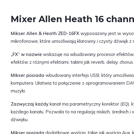
Mixer Allen Heath 16 chann
Mikser Allen & Heath ZED-16FX
wyposażony jest w wysok
mikrofonowe, które umożliwiają klarowny i czysty dźwięk z 
„FX” w nazwie
wskazuje na wbudowany procesor efektów
efektów z różnymi efektami, takimi jak reverb, delay, chorus i
Mikser posiada
wbudowany interfejs USB, który umożliwia
komputera. Ułatwia to połączenie z oprogramowaniem DAW 
muzyki.
Zazwyczaj każdy
kanał ma parametryczny korektor (EQ), k
każdego kanału. Pozwala to na regulację niskich, średnich i
dźwięku.
Mikser posiada
dodatkowe wyjścia, takie jak wyjścia Aux, 