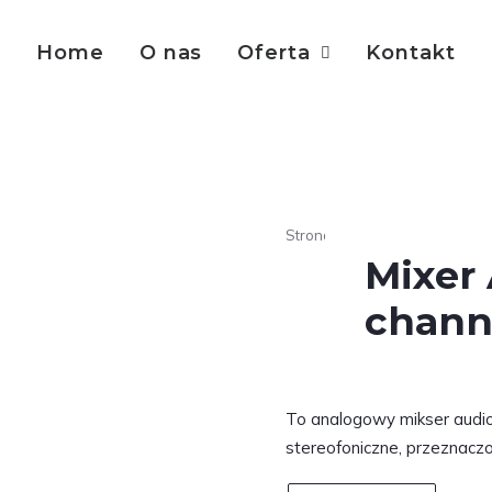
Home
O nas
Oferta
Kontakt
Strona główna
Scenotechni
Mixer 
chann
To analogowy mikser audio 
stereofoniczne, przeznaczo