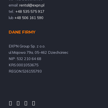
email:
rental@expn.pl
tel.:
+48 535 575 917
lub
+48 506 161 590
DANE FIRMY
EXPN Group Sp. z o.o.
ul.Majowa 79a, 05-462 Dziechciniec
NIP: 532 210 64 68
KRS:0001053675
REGON:526155793