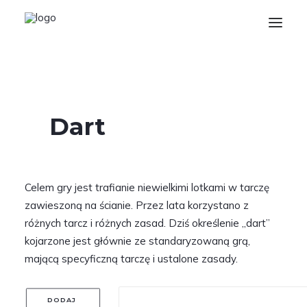
Home
Strona główna
Atrakcje
Dart
O nas
Dart
Oferta
Kontakt
Celem gry jest trafianie niewielkimi lotkami w tarczę
Wyszukiwanie
zawieszoną na ścianie. Przez lata korzystano z
Login / Register
różnych tarcz i różnych zasad. Dziś określenie „dart”
kojarzone jest głównie ze standaryzowaną grą,
Koszyk
mającą specyficzną tarczę i ustalone zasady.
DODAJ 